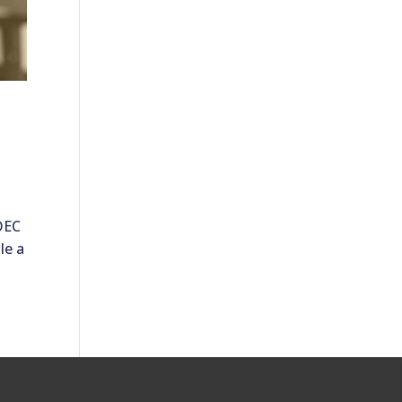
OEC
le a